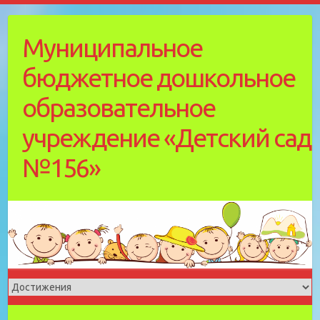
Skip
to
Муниципальное
content
бюджетное дошкольное
образовательное
учреждение «Детский cад
№156»