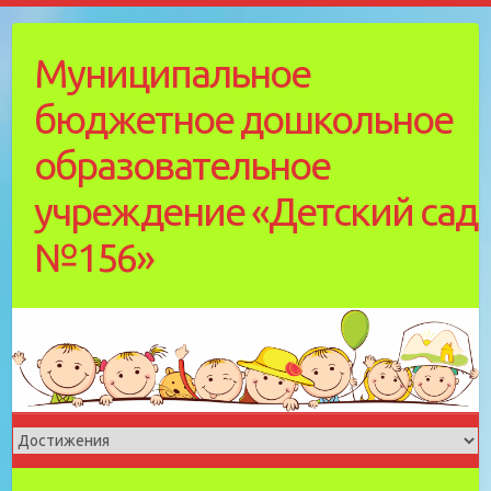
Skip
to
Муниципальное
content
бюджетное дошкольное
образовательное
учреждение «Детский cад
№156»