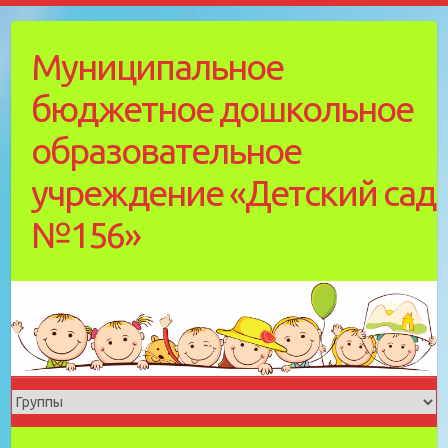
Skip
to
Муниципальное
content
бюджетное дошкольное
образовательное
учреждение «Детский cад
№156»