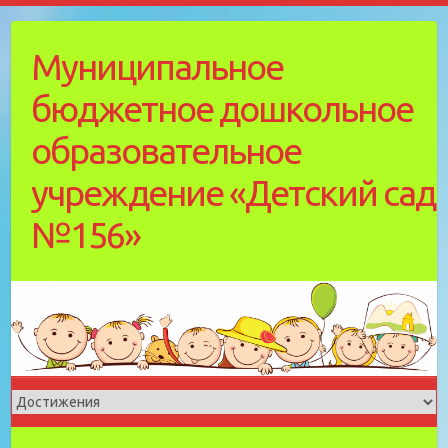
Skip
to
Муниципальное
content
бюджетное дошкольное
образовательное
учреждение «Детский cад
№156»