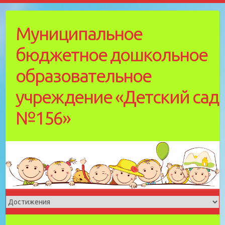
Skip
to
Муниципальное
content
бюджетное дошкольное
образовательное
учреждение «Детский cад
№156»