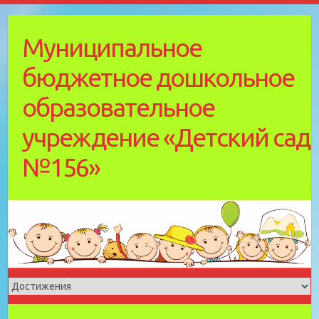
Skip
to
Муниципальное
content
бюджетное дошкольное
образовательное
учреждение «Детский cад
№156»