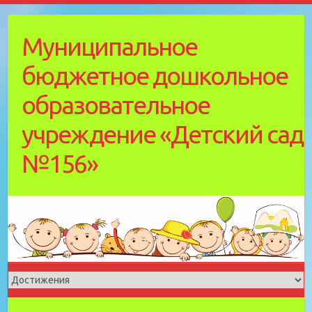
Skip
to
Муниципальное
content
бюджетное дошкольное
образовательное
учреждение «Детский cад
№156»