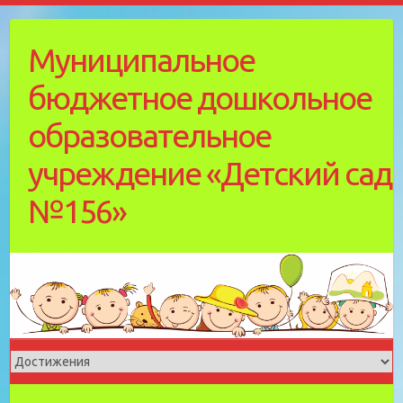
Skip
to
Муниципальное
content
бюджетное дошкольное
образовательное
учреждение «Детский cад
№156»